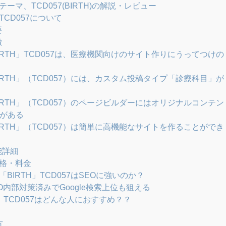
マ、TCD057(BIRTH)の解説・レビュー
」TCD057について
要
徴
「BIRTH」TCD057は、医療機関向けのサイト作りにうってつけの
「BIRTH」（TCD057）には、カスタム投稿タイプ「診療科目」が
「BIRTH」（TCD057）のページビルダーにはオリジナルコンテン
がある
「BIRTH」（TCD057）は簡単に高機能なサイトを作ることができ
能詳細
入価格・料金
BIRTH」TCD057はSEOに強いのか？
SEO内部対策済みでGoogle検索上位も狙える
H」TCD057はどんな人におすすめ？？
方