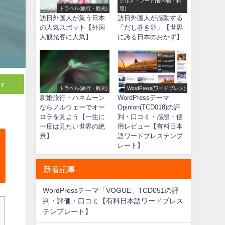
グルメ・フード(食べ物・料
トラベル(旅行・観光)
理)
訪日外国人が集う日本
訪日外国人が感動する
の人気スポット【外国
「だし巻き卵」【世界
人観光客に人気】
に誇る日本のおかず】
ly
トラベル(旅行・観光)
WordPress(ワードプレス)
新婚旅行・ハネムーン
WordPressテーマ
ならノルウェーでオー
Opinion(TCD018)の評
ロラを見よう【一生に
判・口コミ・感想・使
一度は見たい世界の絶
用レビュー【有料日本
景】
語ワードプレステンプ
レート】
新着記事
WordPressテーマ「VOGUE」TCD051の評
判・評価・口コミ【有料日本語ワードプレス
テンプレート】