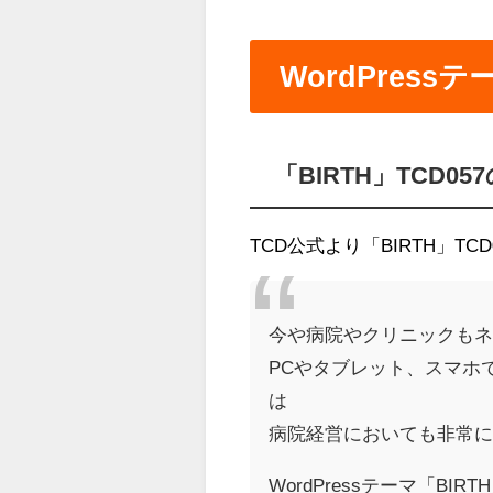
WordPress
「BIRTH」TCD05
TCD公式より「BIRTH」T
今や病院やクリニックも
PCやタブレット、スマホ
は
病院経営においても非常
WordPressテーマ「B