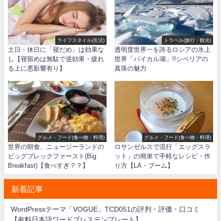
ライフスタイル(生活)
トラベル(旅行・観光)
土日・休日に「寝だめ」は効果な
透明度世界一を誇るロシアの氷上
し【寝留めは無駄で逆効果・疲れ
世界「バイカル湖」!!シベリアの
る上に悪影響有り】
真珠の魅力
グルメ・フード(食べ物・料理)
グルメ・フード(食べ物・料理)
世界の朝食、ニュージーランドの
ロサンゼルスで流行「エッグスラ
ビッグブレックファースト(Big
ット」の簡単で手軽なレシピ・作
Breakfast)【食べすぎ？？】
り方【LA・ブーム】
新着記事
WordPressテーマ「VOGUE」TCD051の評判・評価・口コミ
【有料日本語ワードプレステンプレート】