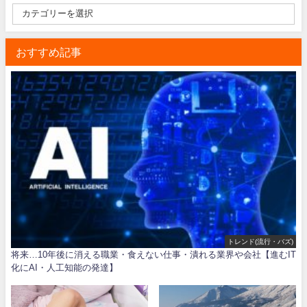
おすすめ記事
トレンド(流行・バズ)
将来…10年後に消える職業・食えない仕事・潰れる業界や会社【進むIT
化にAI・人工知能の発達】