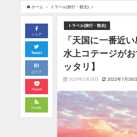
ホーム
トラベル(旅行・観光)
「天国に一番近い島」
トラベル(旅行・観光)
シェア
「天国に一番近い
水上コテージがお
Tweet
ッタリ】
B!
はてブ
2020年2月16日
2022年7月26
Pocket
Feedly