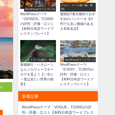
グルメ・フード(食べ物・料
WordPress(ワードプレス)
理)
WordPressテーマ
激戦区!!東京都内でおす
「GENSEN」TCD050
すめのパンケーキ【行
の評判・評価・口コミ
列でも並ぶ価値のある
【有料日本語ワードプ
人気有名店】
レステンプレート】
トラベル(旅行・観光)
WordPress(ワードプレス)
新婚旅行・ハネムーン
WordPressテーマ
ならノルウェーでオー
「EVERY」TCD075の
ロラを見よう【一生に
評判・評価・口コミ
一度は見たい世界の絶
【有料日本語ワードプ
景】
レステンプレート】
ly
新着記事
WordPressテーマ「VOGUE」TCD051の評
判・評価・口コミ【有料日本語ワードプレス