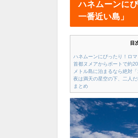
ハネムーンに
一番近い島」
目
ハネムーンにぴったり！ロマ
首都ヌメアからボートで約2
メトル島に泊まるなら絶対「
夜は満天の星空の下、二人だ
まとめ