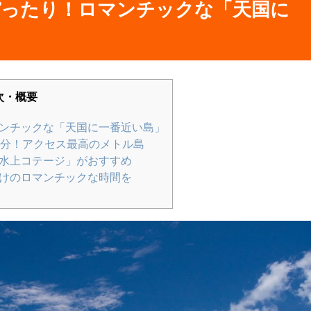
ぴったり！ロマンチックな「天国に
次・概要
ンチックな「天国に一番近い島」
0分！アクセス最高のメトル島
水上コテージ」がおすすめ
けのロマンチックな時間を