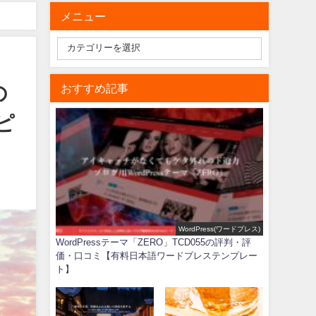
メニュー
ーンにピッタリ】
の
おすすめ記事
ピ
WordPress(ワードプレス)
WordPressテーマ「ZERO」TCD055の評判・評
価・口コミ【有料日本語ワードプレステンプレー
ト】