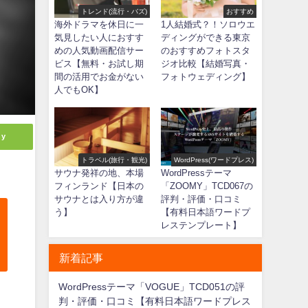
トレンド(流行・バズ)
おすすめ
海外ドラマを休日に一
1人結婚式？！ソロウエ
気見したい人におすす
ディングができる東京
めの人気動画配信サー
のおすすめフォトスタ
ビス【無料・お試し期
ジオ比較【結婚写真・
間の活用でお金がない
フォトウェディング】
人でもOK】
ly
トラベル(旅行・観光)
WordPress(ワードプレス)
サウナ発祥の地、本場
WordPressテーマ
フィンランド【日本の
「ZOOMY」TCD067の
サウナとは入り方が違
評判・評価・口コミ
う】
【有料日本語ワードプ
レステンプレート】
新着記事
WordPressテーマ「VOGUE」TCD051の評
判・評価・口コミ【有料日本語ワードプレス