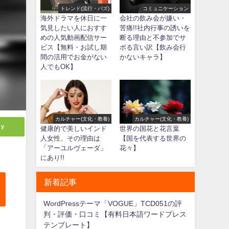
トレンド(流行・バズ)
コミュニケーション
海外ドラマを休日に一
会社の飲み会が嫌い・
気見したい人におすす
苦痛!!社内行事の誘いを
めの人気動画配信サー
断る理由と不参加でサ
ビス【無料・お試し期
ボる言い訳【飲み会行
間の活用でお金がない
かないキャラ】
人でもOK】
カルチャー(文化・教養)
カルチャー(文化・教養)
ly
健康的で美しいインド
世界の国花と花言葉
人女性、その理由は
【国を代表する世界の
「アーユルヴェーダ」
花々】
にあり!!
新着記事
WordPressテーマ「VOGUE」TCD051の評
判・評価・口コミ【有料日本語ワードプレス
テンプレート】