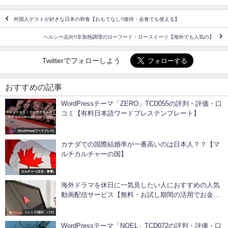
外国人ゲストが好きな日本の和食【おもてなし!!接待・会食でも使える】
ヘルシー志向!!非加熱調理のローフード・ロースイーツ【海外でも人気の】
Twitterでフォローしよう
おすすめの記事
WordPressテーマ「ZERO」TCD055の評判・評価・口
コミ【有料日本語ワードプレステンプレート】
WordPress(ワードプレス)
カナダでの国際結婚率が一番高いのは日本人？？【マ
ルチカルチャーの国】
カルチャー(文化・教養)
海外ドラマを休日に一気見したい人におすすめの人気
動画配信サービス【無料・お試し期間の活用でお金が
ない人でもOK】
トレンド(流行・バズ)
WordPressテーマ「NOEL」TCD072の評判・評価・口