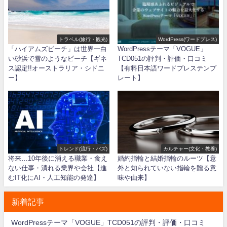
トラベル(旅行・観光)
WordPress(ワードプレス)
「ハイアムズビーチ」は世界一白
WordPressテーマ「VOGUE」
い砂浜で雪のようなビーチ【ギネ
TCD051の評判・評価・口コミ
ス認定!!オーストラリア・シドニ
【有料日本語ワードプレステンプ
ー】
レート】
トレンド(流行・バズ)
カルチャー(文化・教養)
将来…10年後に消える職業・食え
婚約指輪と結婚指輪のルーツ【意
ない仕事・潰れる業界や会社【進
外と知られていない指輪を贈る意
むIT化にAI・人工知能の発達】
味や由来】
新着記事
WordPressテーマ「VOGUE」TCD051の評判・評価・口コミ