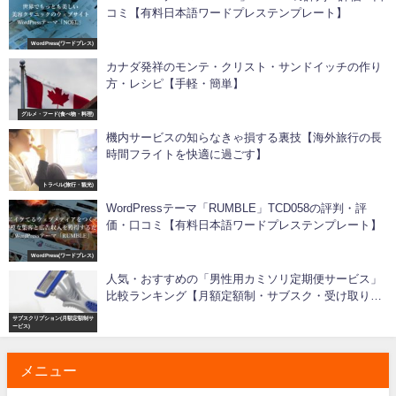
コミ【有料日本語ワードプレステンプレート】
WordPress(ワードプレス)
カナダ発祥のモンテ・クリスト・サンドイッチの作り
方・レシピ【手軽・簡単】
グルメ・フード(食べ物・料理)
機内サービスの知らなきゃ損する裏技【海外旅行の長
時間フライトを快適に過ごす】
トラベル(旅行・観光)
WordPressテーマ「RUMBLE」TCD058の評判・評
価・口コミ【有料日本語ワードプレステンプレート】
WordPress(ワードプレス)
人気・おすすめの「男性用カミソリ定期便サービス」
比較ランキング【月額定額制・サブスク・受け取り不
要】
サブスクリプション(月額定額制サ
ービス)
メニュー